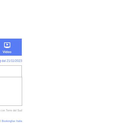
Video
dal 21/11/2023
d
 con Terre del Sud
26
Bookingfax Italia