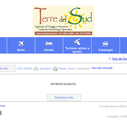
Turismo attivo e
Aerei
Hotels
Cataloghi
servizi
In
Terre del Su
ta Info
|
Rif. 315433
|
Stampare
|
Poster
|
Invia
| Condividere:
OFFERTA SCADUTA.
Richiesta Info
ltati
Consulta questa offerta
Copyright © 20